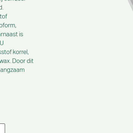
d.
tof
roform,
rnaast is
CU
stof korrel,
wax. Door dit
 langzaam